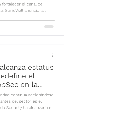
a fortalecer el canal de
icWall anunció la
lobal de partners
diseñada para impulsar el
alecer las oportunidades de
 proveedores de servicios de
ue busca facilitar el acceso
y recursos que permit
 alcanza estatus
redefine el
ppSec en la
uridad continúa acelerándose,
antes del sector es el
y ha alcanzado el
ogro no solo consolida su