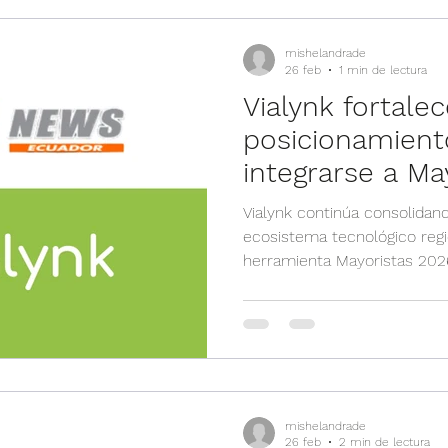
construir un ecosistema sól
líderes globales con partne
mishelandrade
oportunidades de n
26 feb
1 min de lectura
Vialynk fortale
posicionamiento
integrarse a Ma
2027
Vialynk continúa consolidan
ecosistema tecnológico regio
herramienta Mayoristas 2026
destacada por Canal News q
relevantes del canal TI. Est
nuestro compromiso como m
especializado 100% en ciber
modelo basado en especiali
y generación real de oportu
mishelandrade
partners. U
26 feb
2 min de lectura