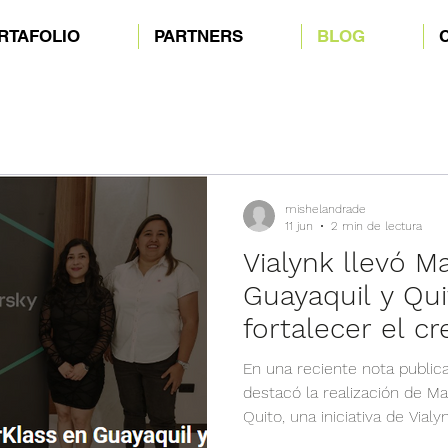
RTAFOLIO
PARTNERS
BLOG
mishelandrade
11 jun
2 min de lectura
Vialynk llevó M
Guayaquil y Qui
fortalecer el c
canal
En una reciente nota public
destacó la realización de M
Quito, una iniciativa de Vialy
fortaleciendo el desarrollo d