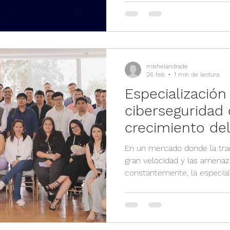
crecimiento global, sino que
un enfoque moderno e integ
aplicaciones. Tal como dest
posiciona como un nuevo es
para el desarrollo moderno,
mishelandrade
26 feb
1 min de lectura
Especialización
cibersegurida
crecimiento del
En un mercado donde la tran
gran velocidad y las amenaz
constantemente, la especial
es una necesidad. Así lo de
reciente publicación sobre 
valor agregado 100% especia
Este reconocimiento reafirm