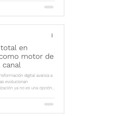
 confirma la relevancia de
rado en seguridad de
aca Canal News, Aikido se
tándar en ciberseguridad
 revolucionando la forma en
 total en
d como motor de
 canal
sformación digital avanza a
as evolucionan
ización ya no es una opción:
staca Canal News en su
Vialynk como mayorista de
lizado en ciberseguridad.
a nuestro propósito: