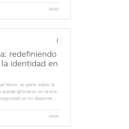
ra refleja una línea de
ideramos esencial: crear
nto, la estrategia comercial
iertan en herramientas reales
s partners. MasterKlass naci
ea: redefiniendo
 la identidad en
al News, se pone sobre la
 puede ignorarse: en la era
 la seguridad ya no depende
la capacidad de proteger
ilegios con mucha más
nte el espacio donde Vialynk
 una conversación