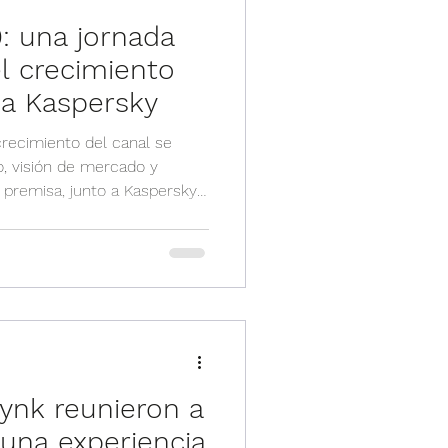
: una jornada
l crecimiento
 a Kaspersky
recimiento del canal se
, visión de mercado y
a premisa, junto a Kaspersky
60 , una jornada en formato
rs del ecosistema para
ciales, tendencias del
ades de negocio. El
mo un espacio de alto valor
 con nuestros socios y
lynk reunieron a
 una experiencia