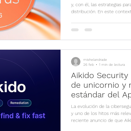
y, con él, las estrategias par
distribución. En este contexto, Son
renovación de su programa g
SecureFirst , una iniciativa 
crecimiento del canal y fort
negocio para integradores y
seguridad. Este nuevo enfoq
a herramientas, incentivos 
mishelandrade
26 feb
1 min de lectura
Aikido Security
de unicornio y 
estándar del A
región
La evolución de la ciberseg
y uno de los hitos más relev
reciente anuncio de que Aikido Securit
estatus de unicornio. Este l