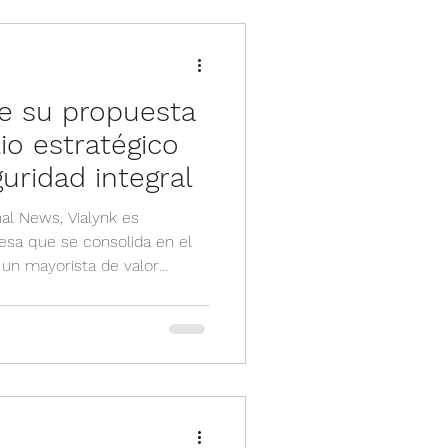
 ecuatoriano. La aceleración
forma en que las organizacion
ce su propuesta
io estratégico
guridad integral
al News, Vialynk es
sa que se consolida en el
un mayorista de valor
oluciones corporativas y de
rseguridad. Esta visión
 va mucho más allá de la
n de tecnología,
omercial, y una clara
s desafíos reales del entorno