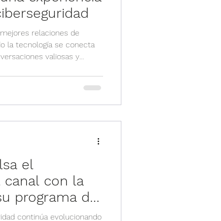
ciberseguridad
 mejores relaciones de
o la tecnología se conecta
versaciones valiosas y
sa visión, llevamos a cabo
a exclusiva diseñada para
 un entorno diferente,
el eje central, pero también
aprendizaje y la construcción
encuentro reafirma el com
sa el
 canal con la
su programa de
rst.
ridad continúa evolucionando