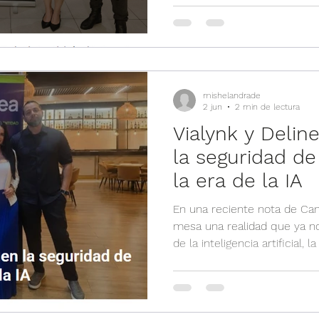
ciberseguridad. Esta cobertu
trabajo que en Vialynk cons
espacios donde el conocimie
y la especialización se conv
de crecimiento para nuestro
mishelandrade
2 jun
2 min de lectura
Vialynk y Delin
la seguridad de
la era de la IA
En una reciente nota de Can
mesa una realidad que ya no
de la inteligencia artificial,
solo del perímetro, sino de 
identidades, accesos y priv
precisión. Ese es precisame
y Delinea están impulsando