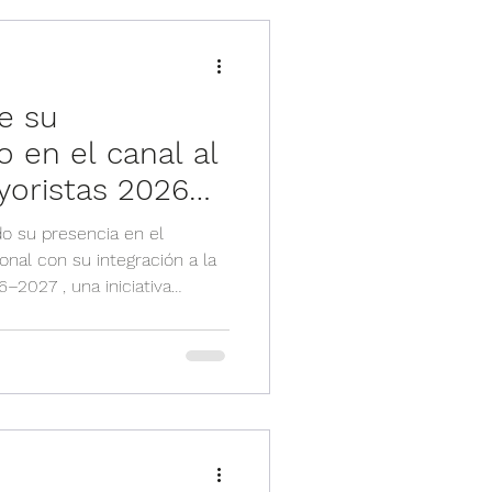
ido que conecte fabricantes
rs expertos, generando
ce su
 en el canal al
yoristas 2026–
do su presencia en el
nal con su integración a la
–2027 , una iniciativa
ue reúne a los actores más
a incorporación reafirma
ayorista de valor agregado
seguridad, impulsando un
zación, conocimiento técnico
nidades para nuestros