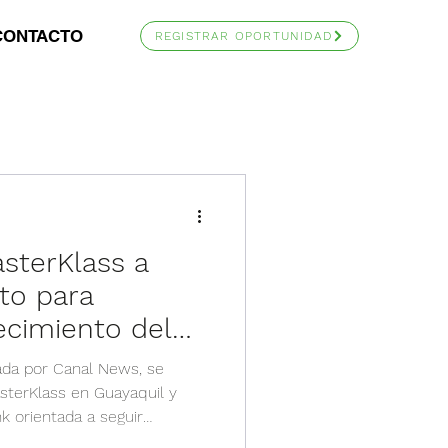
CONTACTO
REGISTRAR OPORTUNIDAD
asterKlass a
to para
recimiento del
ada por Canal News, se
asterKlass en Guayaquil y
nk orientada a seguir
el canal en torno a la