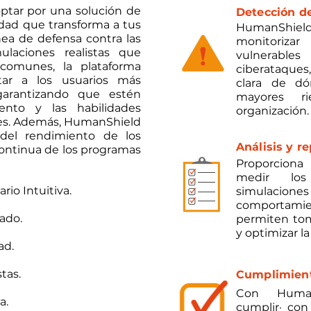
optar por una solución de
Detección d
idad que transforma a tus
HumanShield
nea de defensa contra las
monitoriza
ulaciones realistas que
vulnerab
 comunes, la plataforma
ciberataque
itar a los usuarios más
clara de dó
 garantizando que estén
mayores r
ento y las habilidades
organización.
ues. Además, HumanShield
 del rendimiento de los
Análisis y r
 continua de los programas
Proporciona 
medir los
rio Intuitiva.
simulaciones
comportami
ado.
permiten tom
y optimizar l
ad.
tas.
Cumplimien
Con Human
a.
cumplir· con