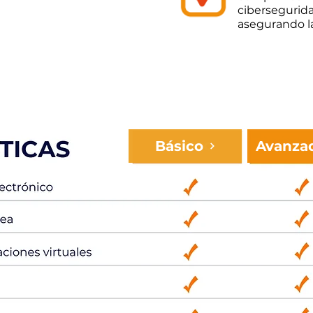
cibersegurid
asegurando la
Básico
Avanza