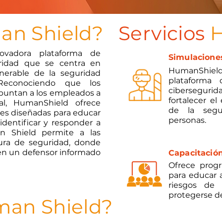
n Shield?
Servicios
H
vadora plataforma de
Simulacione
uridad que se centra en
HumanShiel
lnerable de la seguridad
plataforma 
. Reconociendo que los
ciberseguri
puntan a los empleados a
fortalecer e
ial, HumanShield ofrece
de la segur
ues diseñadas para educar
personas.
 identificar y responder a
n Shield permite a las
tura de seguridad, donde
 en un defensor informado
Capacitación
Ofrece progr
para educar 
riesgos de 
protegerse de
an Shield?