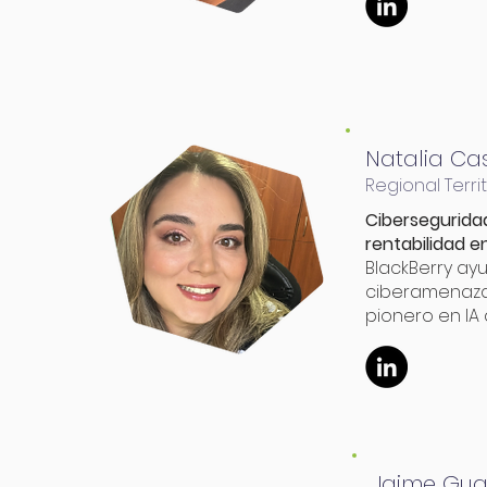
Natalia Ca
Regional Terr
Cibersegurida
rentabilidad e
BlackBerry ay
ciberamenazas
pionero en IA
Jaime Gua