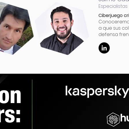
Especialistas
Ciberjuego cr
Conoceremos
a que sus co
defensa fren